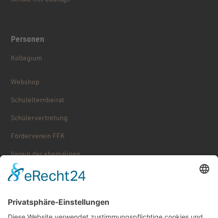
Schule mit Courage
Personen
Kollegium
Webshop
Schulelternbeirat
Schülervertretung
Förderverein FFK
Verein der ehemaligen ...
Stolpersteine
Käthe Kollwitz – Schulgeschichte