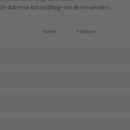
 die Adresse
kürzel@kkg-nw.de
verwenden.
Fächer
Funktion
Sp, Bio
Ma, Bio
Fachkonferenzvorsitz Ma
E. Sk
Betreuung Praktikanten
D, S
Fachkonferenzvorsitz Spa
D, L, G,