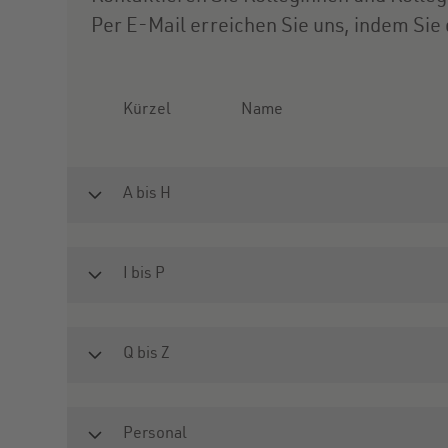
Per E-Mail erreichen Sie uns, indem Sie
Kürzel
Name
A bis H
ARM
Frau
Armbrecht
I bis P
JUE
Frau
Jürgens
Q bis Z
BAC
Herr
Bachmann
RAD
Frau
Radtke
Personal