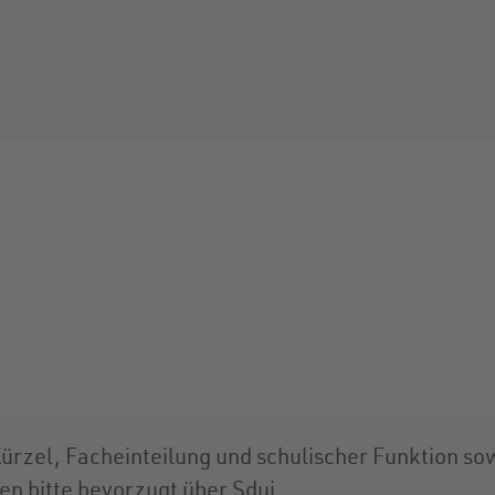
ürzel, Facheinteilung und schulischer Funktion so
en bitte bevorzugt über Sdui.