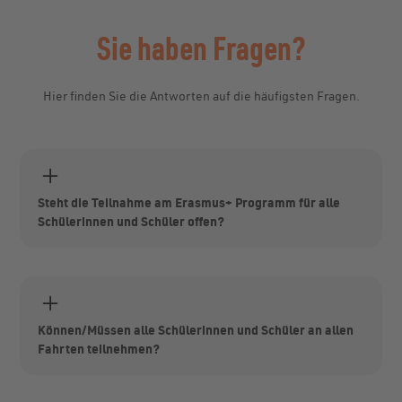
Sie haben Fragen?
Hier finden Sie die Antworten auf die häufigsten Fragen.
Steht die Teilnahme am Erasmus+ Programm für alle
Schülerinnen und Schüler offen?
Das neue Programm Erasmus+ verfolgt einen
inklusiven Ansatz: Ganz besonders sollen auch
Menschen mit geringeren Chancen berücksichtigt
werden, zum Beispiel Menschen mit
Behinderungen oder mit Benachteiligungen
Können/Müssen alle Schülerinnen und Schüler an allen
aufgrund sozialer, kultureller, ökonomischer oder
Fahrten teilnehmen?
geografischer Umstände. Mit Erasmus+ sollen
zudem die gemeinsamen Werte und das kulturelle
Alle Fahrten im Rahmen von Austausch- und
Erbe Europas verbreitet und demokratische
Erasmus+-Programmen sind freiwillige