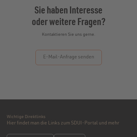
Teilhabe gefördert werden.
Veranstaltungen. Falls die verfügbaren Kapazitäten
Sie haben Interesse
nicht für alle interessierten Schülerinnen und
Schüler ausreichen, wird in enger Absprache mit
oder weitere Fragen?
dem Schulelternbeirat (SEB) ein Auswahlverfahren
durchgeführt. Die nötigen Informationen dazu
Kontaktieren Sie uns gerne.
werden jeweils in den betroffenen Jahrgängen
veröffentlicht.
E-Mail-Anfrage senden
Wichtige Direktlinks
Hier findet man die Links zum SDUI-Portal und mehr