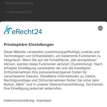
Schülervertretung
Förderverein FFK
Verein der ehemaligen ...
Stolpersteine
Käthe Kollwitz – Schulgeschichte
Service
Downloads
Schließfächer