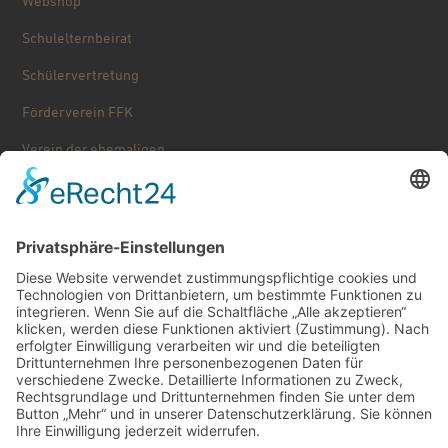
Webshop
Schulelternbeirat
Schülervertretung
Förderverein FFK
Verein der ehemaligen ...
Stolpersteine
Käthe Kollwitz – Schulgeschichte
Service
Downloads
Schließfächer