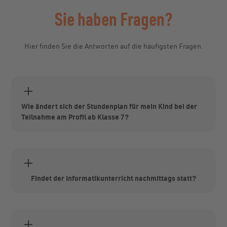
Sie haben Fragen?
Hier finden Sie die Antworten auf die häufigsten Fragen.
Wie ändert sich der Stundenplan für mein Kind bei der
Teilnahme am Profil ab Klasse 7?
In den Klassenstufen 7 bis 10 erhalten alle eine Stunde
pro Woche den Basisunterricht im Fach Informatik fest im
Stundenplan verankert. Schülerinnen und Schüler, die
den IPS-Schwerpunkt belegen, haben zusätzlich am
Nachmittag zwei Stunden IPS-Informatik zur Vertiefung.
Findet der Informatikunterricht nachmittags statt?
Der Informatikunterricht der 6. Klassen ist immer in den
regulären Stundenplan integriert. Für die Schülerinnen
und Schüler, die das Informatikprofil ab Klasse 7 gewählt
haben, findet der Informatikunterricht am Nachmittag