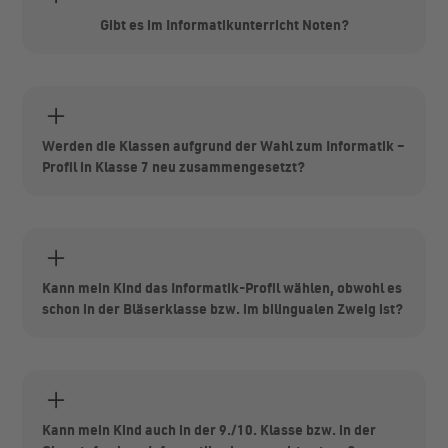
statt, da der Vormittag bereits mit den regulären
Unterrichtsfächern ausgefüllt ist.
Gibt es im Informatikunterricht Noten?
In Klasse 6 gibt es noch keine Noten. Ab Klasse 7 gibt es
Noten dann für alle eine Note im Pflichtfach Informatik.
Im IPS-Profil gibt es eine weitere Note für die
Schwerpunktsetzung Informatik.
Werden die Klassen aufgrund der Wahl zum Informatik –
Profil in Klasse 7 neu zusammengesetzt?
Nein. Der Unterricht findet vornehmlich nachmittags
statt. So bleiben die Kinder in ihren gewohnten Klassen
und kommen nur für den Informatikunterricht zusammen.
Kann mein Kind das Informatik-Profil wählen, obwohl es
schon in der Bläserklasse bzw. im bilingualen Zweig ist?
Ja, IPS ist entweder mit dem Bläserklassenprofil oder mit
dem Bili-Profil kombinierbar - nicht mit beiden.
Kann mein Kind auch in der 9./10. Klasse bzw. in der