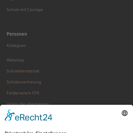
Schule mit Courage
Personen
Kollegium
Webshop
Schulelternbeirat
Schülervertretung
Förderverein FFK
Verein der ehemaligen ...
Stolpersteine
Käthe Kollwitz – Schulgeschichte