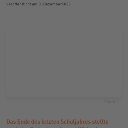
Veröffentlicht am
01
.
Dezember
2023
Foto: WES
Das Ende des letzten Schuljahres stellte