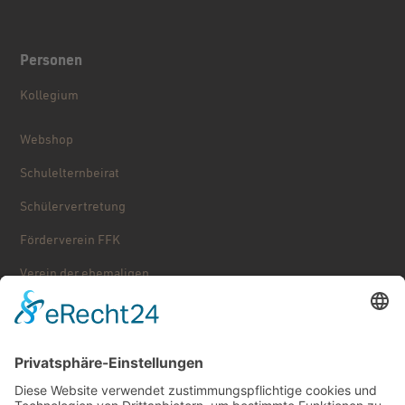
Personen
Kollegium
Webshop
Schulelternbeirat
Schülervertretung
Förderverein FFK
Verein der ehemaligen ...
Stolpersteine
Käthe Kollwitz – Schulgeschichte