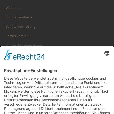
Webshop
Schulelternbeirat
Schülervertretung
Förderverein FFK
Verein der ehemaligen ...
Stolpersteine
Käthe Kollwitz – Schulgeschichte
Service
Downloads
Schließfächer