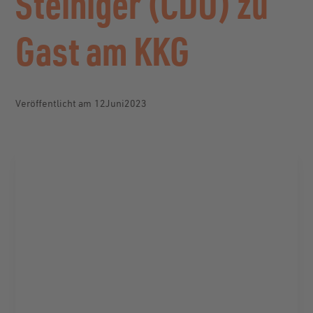
Steiniger (CDU) zu
Gast am KKG
Veröffentlicht am
12
.
Juni
2023