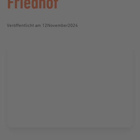
Friedhof
Veröffentlicht am
12
.
November
2024