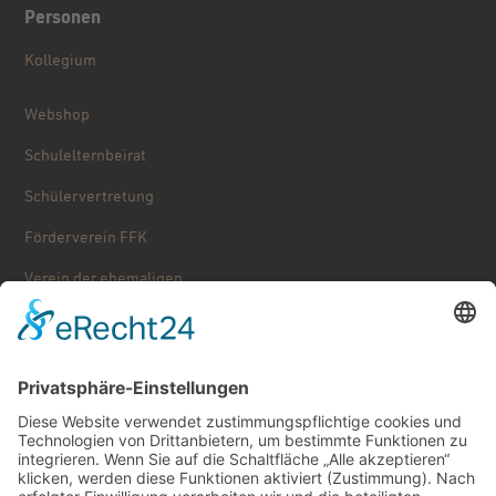
Personen
Kollegium
Webshop
Schulelternbeirat
Schülervertretung
Förderverein FFK
Verein der ehemaligen ...
Stolpersteine
Käthe Kollwitz – Schulgeschichte
Service