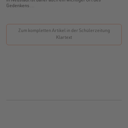
in Neustadt ist daher auch ein wichtiger Ort des
Gedenkens ...
Zum kompletten Artikel in der Schülerzeitung
Klartext